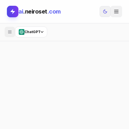
ai
.neiroset
.com
ChatGPT