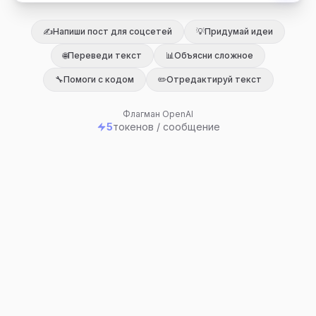
✍️
Напиши пост для соцсетей
💡
Придумай идеи
🌐
Переведи текст
📊
Объясни сложное
🔧
Помоги с кодом
✏️
Отредактируй текст
Флагман OpenAI
5
токенов / сообщение