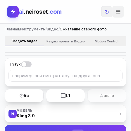
ai
.neiroset
.com
Главная
/
Инструменты
/
Видео
/
Оживление старого фото
Создать видео
Редактировать Видео
Motion Control
ОЖИВЛЕНИЕ СТАРОГО ФОТО
ИЗМЕНИТЬ
Звук
Загрузите фото
PNG, JPG, WEBP — до 10 МБ
5с
1:1
авто
МОДЕЛЬ
Kling 3.0