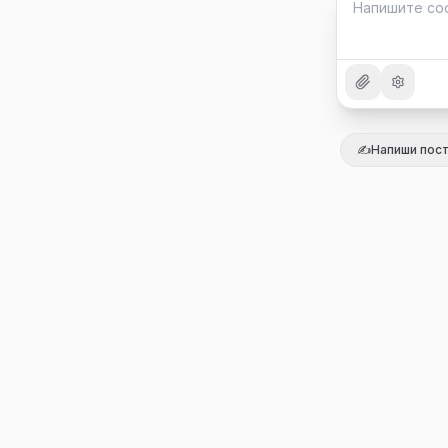
✍️
Напиши пос