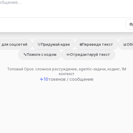
O
т для соцсетей
💡
Придумай идеи
🌐
Переведи текст
📊
Об
🔧
Помоги с кодом
✏️
Отредактируй текст
Топовый Opus: сложное рассуждение, agentic-задачи, кодинг, 1M
контекст
10
токенов / сообщение