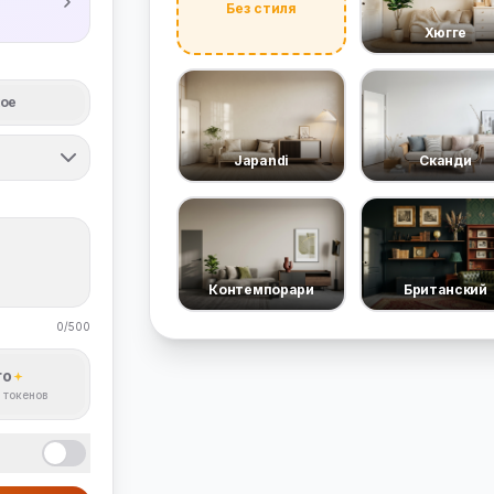
й
Без стиля
Хюгге
ое
Japandi
Сканди
Контемпорари
Британский
0/500
ro
0 токенов