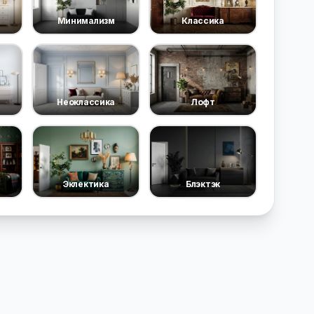
Минимализм
Классика
Неоклассика
Лофт
Эклектика
Блэктэк