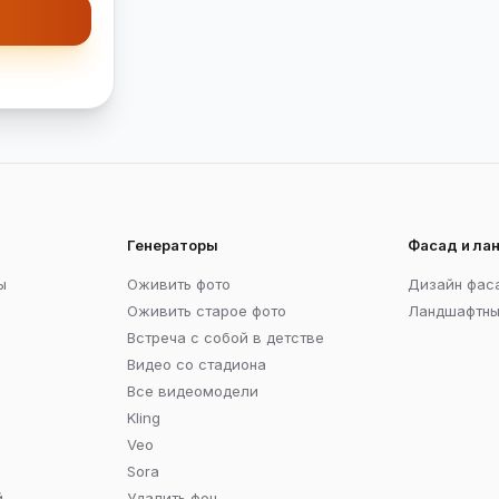
Генераторы
Фасад и л
ы
Оживить фото
Дизайн фас
Оживить старое фото
Ландшафтны
Встреча с собой в детстве
Видео со стадиона
Все видеомодели
Kling
Veo
Sora
й
Удалить фон