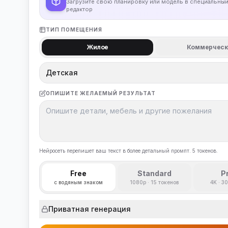
Загрузите свою планировку или модель в специальны
редактор
ТИП ПОМЕЩЕНИЯ
Жилое
Коммерческ
Детская
ОПИШИТЕ ЖЕЛАЕМЫЙ РЕЗУЛЬТАТ
Нейросеть перепишет ваш текст в более детальный промпт. 5 токенов.
Free
Standard
P
с водяным знаком
1080p · 15 токенов
4K · 3
Приватная генерация