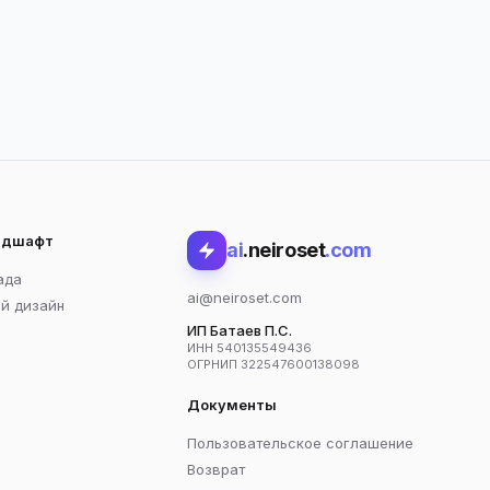
андшафт
ai
.neiroset
.com
ада
ai@neiroset.com
й дизайн
ИП Батаев П.С.
ИНН 540135549436
ОГРНИП 322547600138098
Документы
Пользовательское соглашение
Возврат