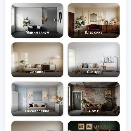
Минимализм
Классика
Japandi
Сканди
Неоклассика
Лофт