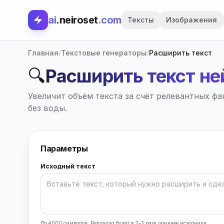
ai
.neiroset
.com
Тексты
Изображения
Главная
/
Текстовые генераторы
/
Расширить текст
🔍
Расширить текст н
Увеличит объём текста за счёт релевантных ф
без воды.
Параметры
Исходный текст
До 4000 символов. Результат будет в 2–3 раза длиннее исходника.