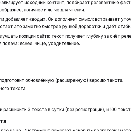
нализирует исходный контент, подбирает релевантные факт
образнее, логичнее и легче для чтения.
ли добавляет «воды». Он дополняет смысл: встраивает уточ
ботает это заметно быстрее ручной доработки и даёт стаби
лучшать позиции сайта: текст получает глубину за счёт рел
подача: яснее, чище, убедительнее.
подготовит обновлённую (расширенную) версию текста.
ного текста.
расширить 3 текста в сутки (без регистрации), и 100 текст
та
всё чаще. Инструмент помогает ускорить подготовку матер