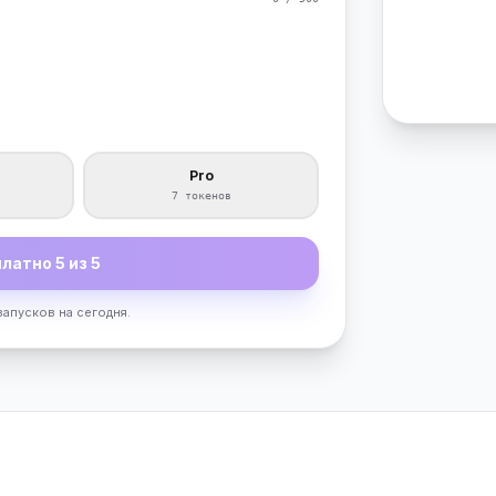
Pro
7 токенов
латно 5 из 5
запусков на сегодня.