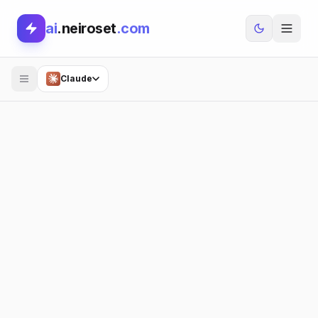
ai
.neiroset
.com
Claude