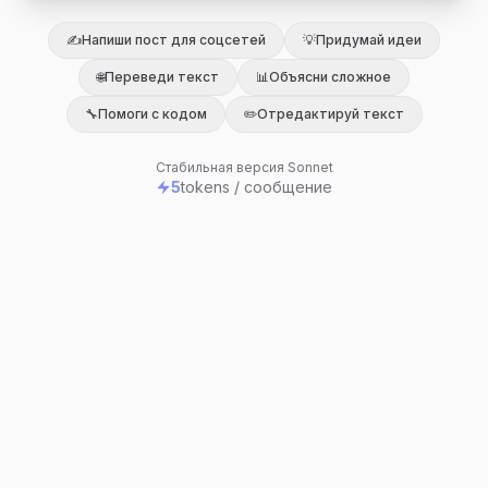
✍️
Напиши пост для соцсетей
💡
Придумай идеи
🌐
Переведи текст
📊
Объясни сложное
🔧
Помоги с кодом
✏️
Отредактируй текст
Стабильная версия Sonnet
5
tokens / сообщение