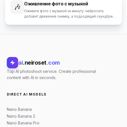
Оживление фото с музыкой
кинематографичное, рекламное, развлекательное,
🎶
для маркетплейсов и блогов.
Оживите фото с музыкой за минуту: нейросеть
добавит движение снимку, а подходящий саундтрек
создаст настроение. Оживить фото под музыку
онлайн — без программ и навыков монтажа.
ai
.neiroset
.com
Top AI photoshoot service. Create professional
content with AI in seconds.
DIRECT AI MODELS
Nano Banana
Nano Banana 2
Nano Banana Pro