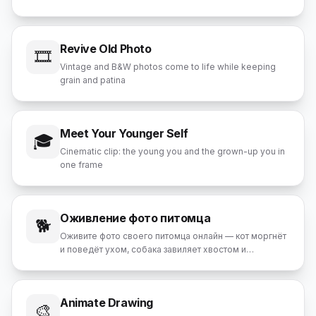
Revive Old Photo
🎞️
Vintage and B&W photos come to life while keeping
grain and patina
Meet Your Younger Self
🎓
Cinematic clip: the young you and the grown-up you in
one frame
Оживление фото питомца
🐕
Оживите фото своего питомца онлайн — кот моргнёт
и поведёт ухом, собака завиляет хвостом и
посмотрит прямо на вас, хомяк смешно зашевелит
носиком. Загрузите любое фото животного —
нейросеть создаст короткое живое видео с
Animate Drawing
естественными движениями, характерными именно
🎨