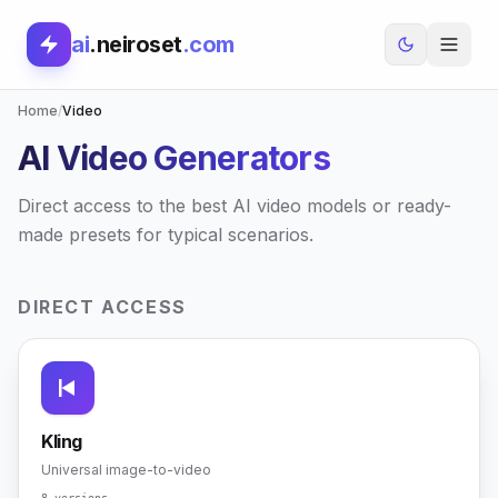
ai
.neiroset
.com
Home
/
Video
AI Video Generators
Direct access to the best AI video models or ready-
made presets for typical scenarios.
DIRECT ACCESS
Kling
Universal image-to-video
8 versions