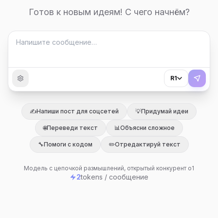
Готов к новым идеям! С чего начнём?
R1
✍️
Напиши пост для соцсетей
💡
Придумай идеи
🌐
Переведи текст
📊
Объясни сложное
🔧
Помоги с кодом
✏️
Отредактируй текст
Модель с цепочкой размышлений, открытый конкурент o1
2
tokens / сообщение