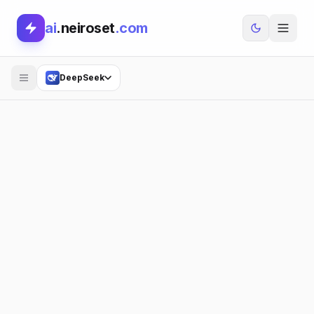
ai
.neiroset
.com
DeepSeek